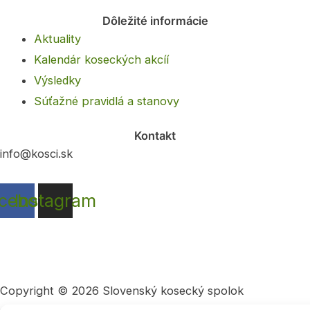
Dôležité informácie
Aktuality
Kalendár koseckých akcíí
Výsledky
Súťažné pravidlá a stanovy
Kontakt
info@kosci.sk
cebook
Instagram
Copyright © 2026 Slovenský kosecký spolok