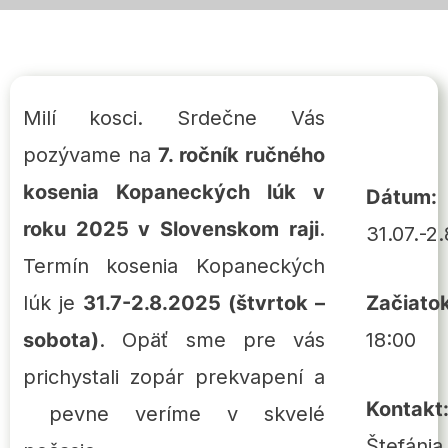
Milí kosci. Srdečne Vás
pozývame na
7. ročník ručného
kosenia Kopaneckých lúk v
Dátum:
roku 2025 v Slovenskom raji
.
31.07.-2
Termín kosenia Kopaneckých
Začiatok
lúk je
31.7-2.8.2025 (štvrtok –
18:00
sobota)
. Opäť sme pre vás
prichystali zopár prekvapení a
Kontakt
pevne veríme v skvelé
Štefánia