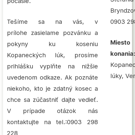
počasie.
Bryndzo
0903 29
Tešíme sa na vás, v
prílohe zasielame pozvánku a
Miesto
pokyny ku koseniu
konania
Kopaneckých lúk, prosíme
Kopane
prihlášku vyplňte na nižšie
lúky, Ve
uvedenom odkaze. Ak poznáte
niekoho, kto je zdatný kosec a
chce sa zúčastniť dajte vedieť.
V prípade otázok nás
kontaktujte na tel.:0903 298
228