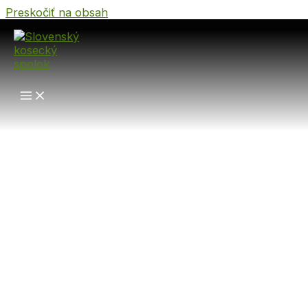
Preskočiť na obsah
Slovenský
kosecký
spolok