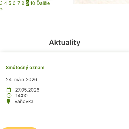
3
4
5
6
7
8
9
10
Ďalšie
»
Aktuality
Smútočný oznam
24. mája 2026
27.05.2026
14:00
Vaňovka