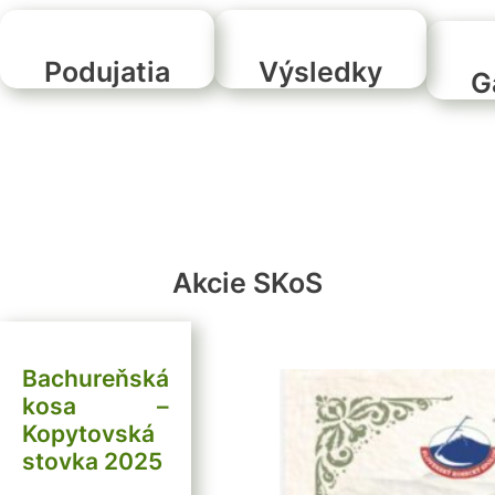
Podujatia
Výsledky
G
Akcie SKoS
Bachureňská
kosa –
Kopytovská
stovka 2025