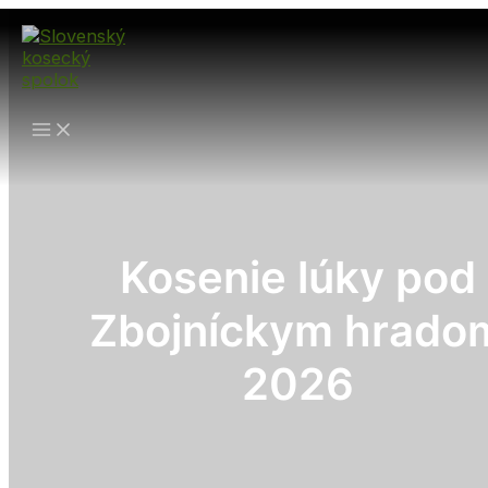
Preskočiť
na
obsah
Kosenie lúky pod
Zbojníckym hrado
2026