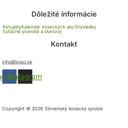
Dôležité informácie
Aktuality
Kalendár koseckých akcíí
Výsledky
Súťažné pravidlá a stanovy
Kontakt
info@kosci.sk
acebook
Instagram
Copyright © 2026 Slovenský kosecký spolok