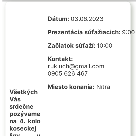
Dátum:
03.06.2023
Prezentácia súťažiacich:
9:00
Začiatok súťaží:
10:00
Kontakt:
rukluch@gmail.com
0905 626 467
Miesto konania:
Nitra
Všetkých
Vás
srdečne
pozývame
na 4. kolo
koseckej
ligy v