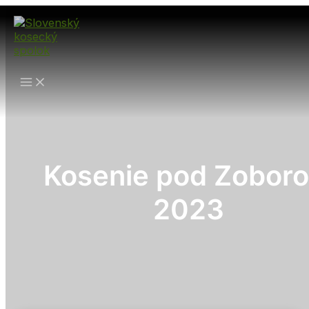
Preskočiť
na
obsah
Kosenie pod Zobor
2023