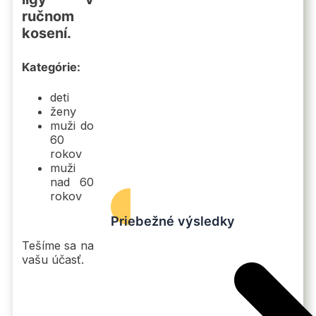
ručnom
kosení.
Kategórie:
deti
ženy
muži do
60
rokov
muži
nad 60
rokov
Priebežné výsledky
Tešíme sa na
vašu účasť.