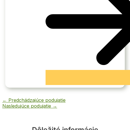
←
Predchádzajúce podujatie
Nasledujúce podujatie
→
Dôležité informácie